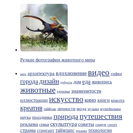
Редкие фотографии животного мира
видео
вдохновение
архитектура
гифки
авто
дизайн
города
еда
живопись
дом
доброта
животные
знаменитости
здоровье
искусство
кино
иллюстрации
книги
красота
креатив
мода
личности
лайфхак
музыка
мультфильмы
путешествия
природа
праздники
наука
скульптура
советы
реклама
семья
спорт
социум
страны
таймлапс
технологии
стритарт
техника