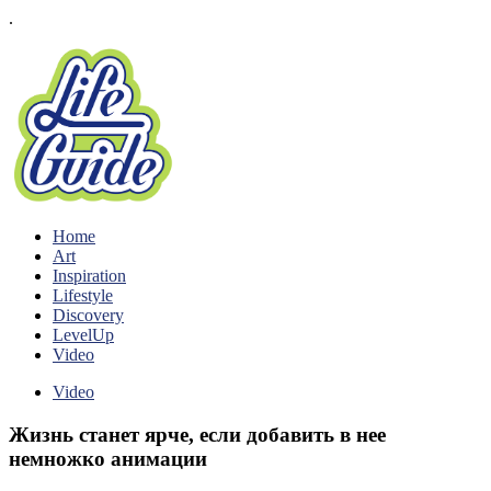
.
Home
Art
Inspiration
Lifestyle
Discovery
LevelUp
Video
Video
Жизнь станет ярче, если добавить в нее
немножко анимации