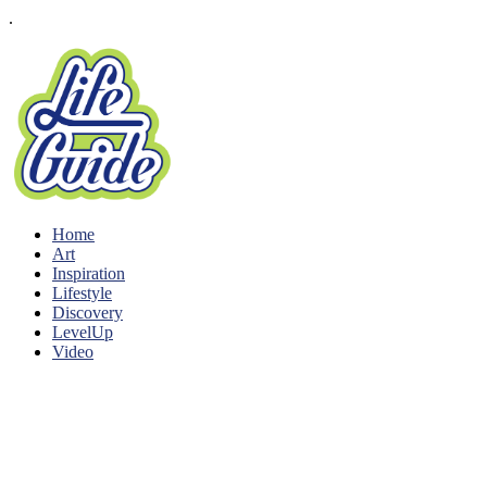
.
Home
Art
Inspiration
Lifestyle
Discovery
LevelUp
Video