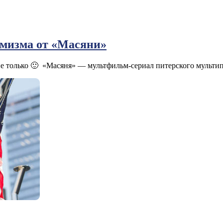
имизма от «Масяни»
 только 🙂 «Масяня» — мультфильм-сериал питерского мультипл