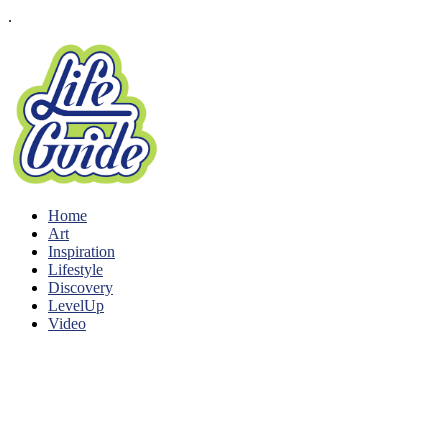
.
Home
Art
Inspiration
Lifestyle
Discovery
LevelUp
Video