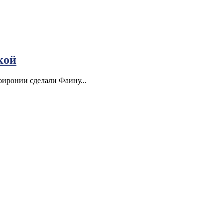
кой
иронии сделали Фаину...