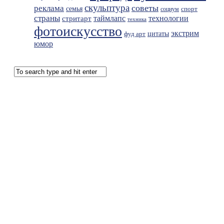
скульптура
советы
реклама
семья
спорт
социум
страны
таймлапс
технологии
стритарт
техника
фотоискусство
экстрим
фуд арт
цитаты
юмор