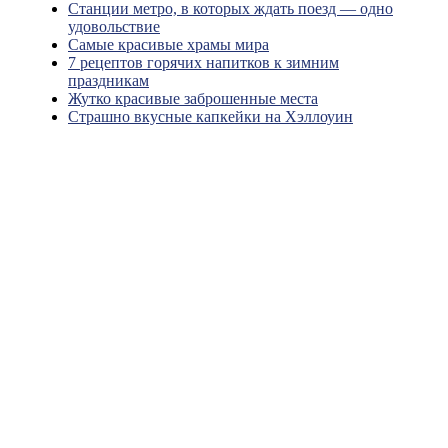
Станции метро, в которых ждать поезд — одно
удовольствие
Самые красивые храмы мира
7 рецептов горячих напитков к зимним
праздникам
Жутко красивые заброшенные места
Страшно вкусные капкейки на Хэллоуин