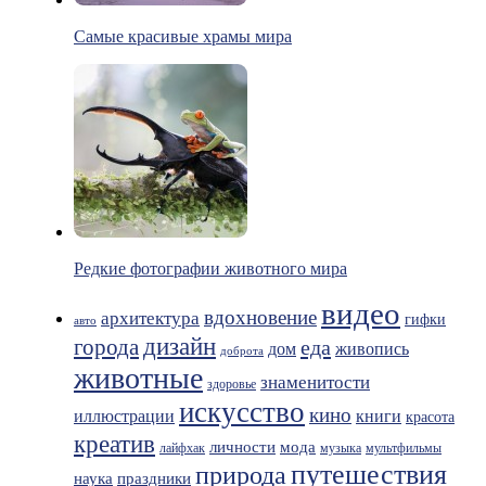
Самые красивые храмы мира
Редкие фотографии животного мира
видео
вдохновение
архитектура
гифки
авто
дизайн
города
еда
живопись
дом
доброта
животные
знаменитости
здоровье
искусство
кино
иллюстрации
книги
красота
креатив
мода
личности
лайфхак
музыка
мультфильмы
путешествия
природа
праздники
наука