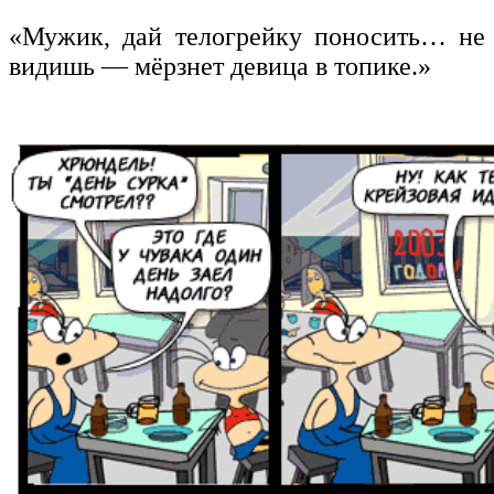
«Мужик, дай телогрейку поносить… не
видишь — мёрзнет девица в топике.»