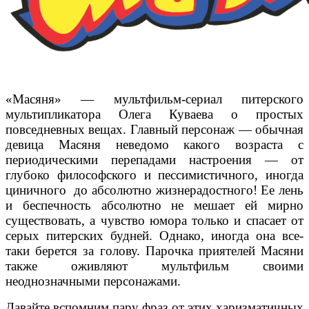
«Масяня» — мультфильм-сериал питерского
мультипликатора Олега Куваева о простых
повседневных вещах. Главный персонаж — обычная
девица Масяня неведомо какого возраста с
периодическими перепадами настроения — от
глубоко философского и пессимистичного, иногда
циничного до абсолютно жизнерадостного! Ее лень
и беспечность абсолютно не мешает ей мирно
существовать, а чувство юмора только и спасает от
серых питерских будней. Однако, иногда она все-
таки берется за голову. Парочка приятелей Масяни
также оживляют мультфильм своими
неоднозначными персонажами.
Давайте вспомним пару фраз от этих харизматичных