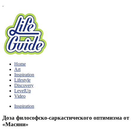
.
Home
Art
Inspiration
Lifestyle
Discovery
LevelUp
Video
Inspiration
Доза философско-саркастического оптимизма от
«Масяни»