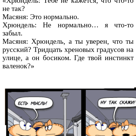
«Хрюндель: Тебе не кажется, что что-то
не так?
Масяня: Это нормально.
Хрюндель: Не нормально… я что-то
забыл.
Масяня: Хрюндель, а ты уверен, что ты
русский? Тридцать хреновых градусов на
улице, а он босиком. Где твой инстинкт
валенок?»