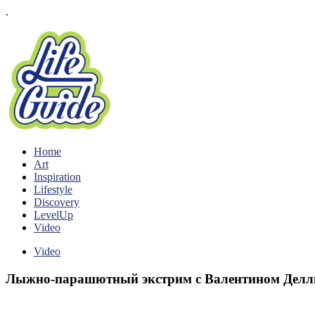
.
Home
Art
Inspiration
Lifestyle
Discovery
LevelUp
Video
Video
Лыжно-парашютный экстрим с Валентином Дел