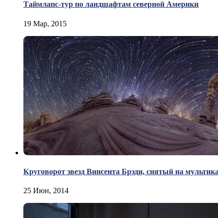
Таймлапс-тур по ландшафтам северной Америки
19 Мар, 2015
Круговорот звезд Винсента Брэди, снятый на мультик
25 Июн, 2014