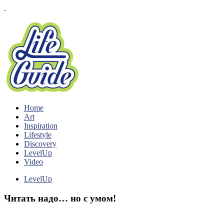
.
Home
Art
Inspiration
Lifestyle
Discovery
LevelUp
Video
LevelUp
Читать надо… но с умом!