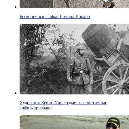
Бесконечные гифки Ромена Лорана
Художник Кевин Уир создает реалистичные
гифки-призраки