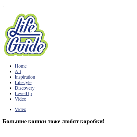
.
Home
Art
Inspiration
Lifestyle
Discovery
LevelUp
Video
Video
Большие кошки тоже любят коробки!