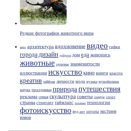
Редкие фотографии животного мира
видео
вдохновение
архитектура
гифки
авто
дизайн
города
еда
живопись
дом
доброта
животные
знаменитости
здоровье
искусство
кино
иллюстрации
книги
красота
креатив
мода
личности
лайфхак
музыка
мультфильмы
путешествия
природа
праздники
наука
скульптура
советы
реклама
семья
спорт
социум
страны
таймлапс
технологии
стритарт
техника
фотоискусство
экстрим
фуд арт
цитаты
юмор