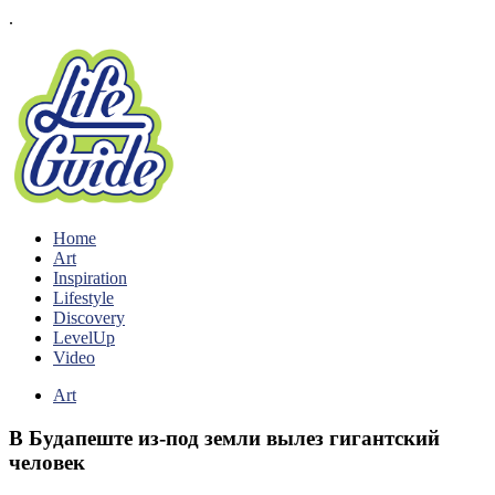
.
Home
Art
Inspiration
Lifestyle
Discovery
LevelUp
Video
Art
В Будапеште из-под земли вылез гигантский
человек