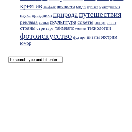
креатив
мода
личности
лайфхак
музыка
мультфильмы
путешествия
природа
праздники
наука
скульптура
советы
реклама
семья
спорт
социум
страны
таймлапс
технологии
стритарт
техника
фотоискусство
экстрим
фуд арт
цитаты
юмор