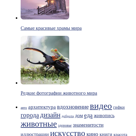
Самые красивые храмы мира
Редкие фотографии животного мира
видео
вдохновение
архитектура
гифки
авто
дизайн
города
еда
живопись
дом
доброта
животные
знаменитости
здоровье
искусство
кино
иллюстрации
книги
красота