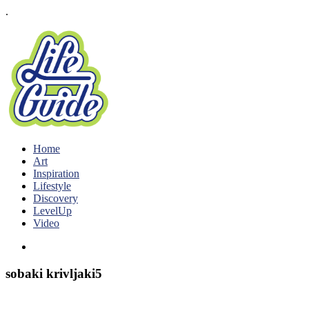
.
Home
Art
Inspiration
Lifestyle
Discovery
LevelUp
Video
sobaki krivljaki5