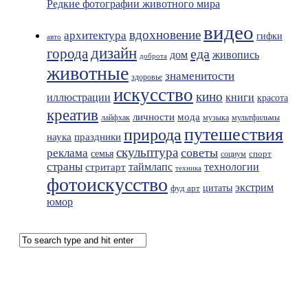
Редкие фотографии животного мира
видео
вдохновение
архитектура
гифки
авто
дизайн
города
еда
живопись
дом
доброта
животные
знаменитости
здоровье
искусство
кино
иллюстрации
книги
красота
креатив
мода
личности
лайфхак
музыка
мультфильмы
путешествия
природа
праздники
наука
скульптура
советы
реклама
семья
спорт
социум
страны
таймлапс
технологии
стритарт
техника
фотоискусство
экстрим
фуд арт
цитаты
юмор