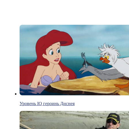
Уровень IQ героинь Диснея