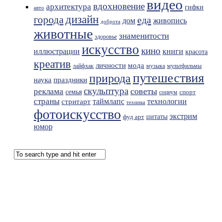
видео
вдохновение
архитектура
гифки
авто
дизайн
города
еда
живопись
дом
доброта
животные
знаменитости
здоровье
искусство
кино
иллюстрации
книги
красота
креатив
мода
личности
лайфхак
музыка
мультфильмы
путешествия
природа
праздники
наука
скульптура
советы
реклама
семья
спорт
социум
страны
таймлапс
технологии
стритарт
техника
фотоискусство
экстрим
фуд арт
цитаты
юмор