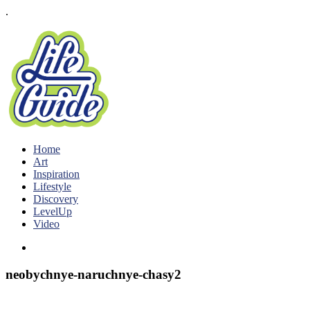
.
Home
Art
Inspiration
Lifestyle
Discovery
LevelUp
Video
neobychnye-naruchnye-chasy2