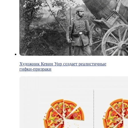
Художник Кевин Уир создает реалистичные
гифки-призраки