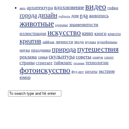
видео
вдохновение
архитектура
гифки
авто
дизайн
города
еда
живопись
дом
доброта
животные
знаменитости
здоровье
искусство
кино
иллюстрации
книги
красота
креатив
мода
личности
лайфхак
музыка
мультфильмы
путешествия
природа
праздники
наука
скульптура
советы
реклама
семья
спорт
социум
страны
таймлапс
технологии
стритарт
техника
фотоискусство
экстрим
фуд арт
цитаты
юмор