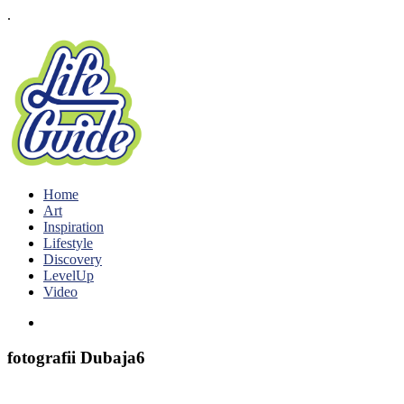
.
Home
Art
Inspiration
Lifestyle
Discovery
LevelUp
Video
fotografii Dubaja6