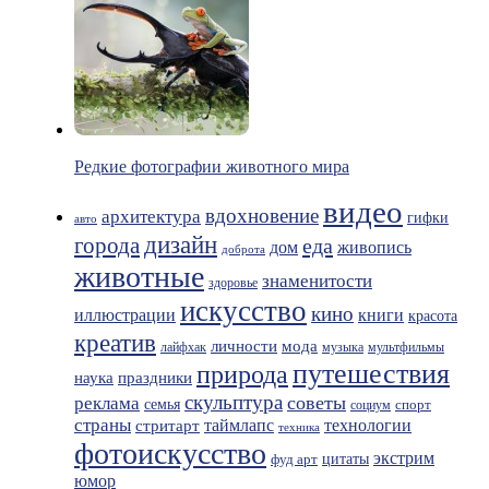
Редкие фотографии животного мира
видео
вдохновение
архитектура
гифки
авто
дизайн
города
еда
живопись
дом
доброта
животные
знаменитости
здоровье
искусство
кино
иллюстрации
книги
красота
креатив
мода
личности
лайфхак
музыка
мультфильмы
путешествия
природа
праздники
наука
скульптура
советы
реклама
семья
спорт
социум
страны
таймлапс
технологии
стритарт
техника
фотоискусство
экстрим
фуд арт
цитаты
юмор