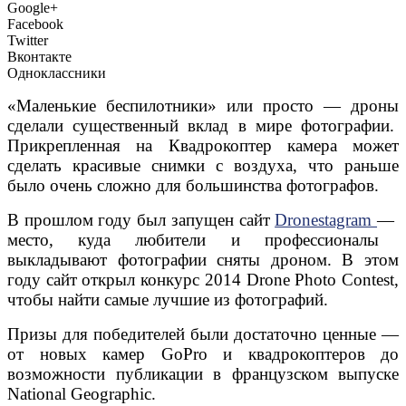
Google+
Facebook
Twitter
Вконтакте
Одноклассники
«М
аленькие
беспилотники» или просто — дроны
сделали
существенный вклад в
мире фотографии
.
Прикрепленная
на
Квадрокоптер
камера
может
с
делать красивые
снимки с воздуха, что раньше
было очень сложно для большинства фотографов
.
В прошлом году
был запущен сайт
Dronestagram
—
место, куда
любители и профессионалы
выкладывают
фотографии сняты дроном.
В этом
году
сайт открыл
конкурс 2014 Drone Photo Contest
,
чтобы найти
самые лучшие
из фотографий.
Призы для победителей были достаточно ценные —
от новых камер GoPro и квадрокоптеров до
возможности публикации в французском выпуске
National Geographic.