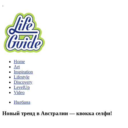
.
Home
Art
Inspiration
Lifestyle
Discovery
LevelUp
Video
Икебана
Новый тренд в Австралии — квокка селфи!