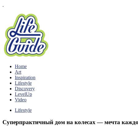
.
Home
Art
Inspiration
Lifestyle
Discovery
LevelUp
Video
Lifestyle
Суперпрактичный дом на колесах — мечта каждо