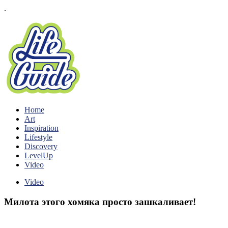
.
Home
Art
Inspiration
Lifestyle
Discovery
LevelUp
Video
Video
Милота этого хомяка просто зашкаливает!