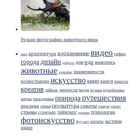
Редкие фотографии животного мира
видео
вдохновение
архитектура
гифки
авто
дизайн
города
еда
живопись
дом
доброта
животные
знаменитости
здоровье
искусство
кино
иллюстрации
книги
красота
креатив
мода
личности
лайфхак
музыка
мультфильмы
путешествия
природа
праздники
наука
скульптура
советы
реклама
семья
спорт
социум
страны
таймлапс
технологии
стритарт
техника
фотоискусство
экстрим
фуд арт
цитаты
юмор