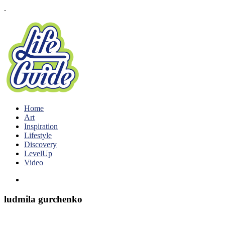
.
Home
Art
Inspiration
Lifestyle
Discovery
LevelUp
Video
ludmila gurchenko