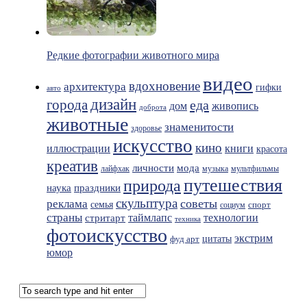
Редкие фотографии животного мира
видео
вдохновение
архитектура
гифки
авто
дизайн
города
еда
живопись
дом
доброта
животные
знаменитости
здоровье
искусство
кино
иллюстрации
книги
красота
креатив
мода
личности
лайфхак
музыка
мультфильмы
путешествия
природа
праздники
наука
скульптура
советы
реклама
семья
спорт
социум
страны
таймлапс
технологии
стритарт
техника
фотоискусство
экстрим
фуд арт
цитаты
юмор