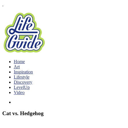
.
Home
Art
Inspiration
Lifestyle
Discovery
LevelUp
Video
Cat vs. Hedgehog