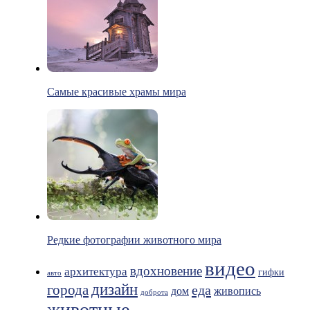
Самые красивые храмы мира
Редкие фотографии животного мира
видео
вдохновение
архитектура
гифки
авто
дизайн
города
еда
живопись
дом
доброта
животные