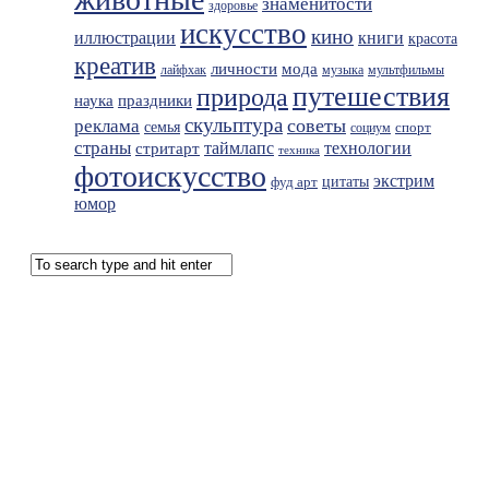
знаменитости
здоровье
искусство
кино
иллюстрации
книги
красота
креатив
мода
личности
лайфхак
музыка
мультфильмы
путешествия
природа
праздники
наука
скульптура
советы
реклама
семья
спорт
социум
страны
таймлапс
технологии
стритарт
техника
фотоискусство
экстрим
фуд арт
цитаты
юмор