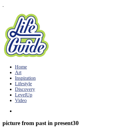
.
Home
Art
Inspiration
Lifestyle
Discovery
LevelUp
Video
picture from past in present30