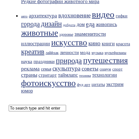
Редкие фотографии животного мира
видео
вдохновение
архитектура
гифки
авто
дизайн
города
еда
живопись
дом
доброта
животные
знаменитости
здоровье
искусство
кино
иллюстрации
книги
красота
креатив
мода
личности
лайфхак
музыка
мультфильмы
путешествия
природа
праздники
наука
скульптура
советы
реклама
семья
спорт
социум
страны
таймлапс
технологии
стритарт
техника
фотоискусство
экстрим
фуд арт
цитаты
юмор