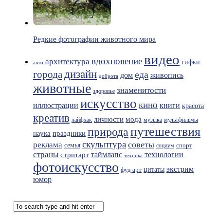
Редкие фотографии животного мира
видео
вдохновение
архитектура
гифки
авто
дизайн
города
еда
живопись
дом
доброта
животные
знаменитости
здоровье
искусство
кино
иллюстрации
книги
красота
креатив
мода
личности
лайфхак
музыка
мультфильмы
путешествия
природа
праздники
наука
скульптура
советы
реклама
семья
спорт
социум
страны
таймлапс
технологии
стритарт
техника
фотоискусство
экстрим
фуд арт
цитаты
юмор