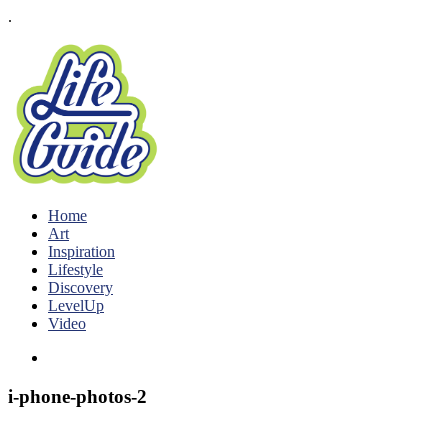
.
Home
Art
Inspiration
Lifestyle
Discovery
LevelUp
Video
i-phone-photos-2