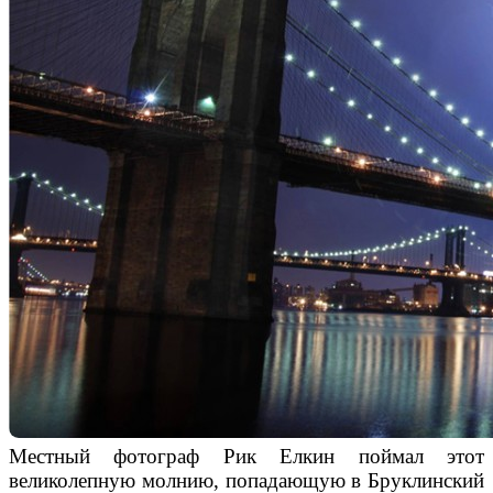
Местный
фотограф
Рик
Елкин
поймал
этот
великолепную
молнию,
по
падающую в
Бруклинский