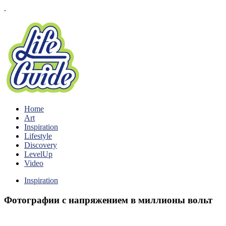
.
Home
Art
Inspiration
Lifestyle
Discovery
LevelUp
Video
Inspiration
Фотографии с напряжением в миллионы вольт