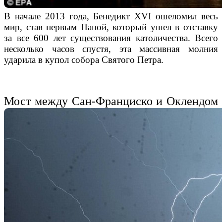
В
начале 2013 года
,
Бенедикт XVI
ошеломил
весь
мир
, став
первым Папой, который
ушел в отставку
за
все
600 лет существования католичества.
Всего
несколько часов
спустя,
эта массивн
ая молния
ударил
а в купол
собора
Святого Петра
.
Мост между Сан-Франциско и Оклендом