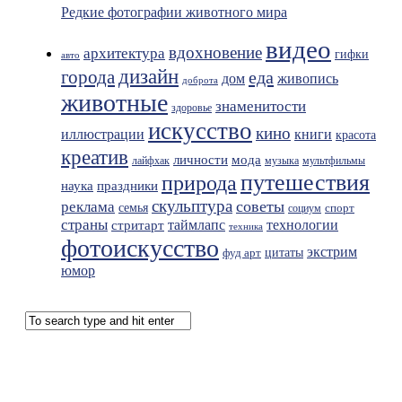
Редкие фотографии животного мира
видео
вдохновение
архитектура
гифки
авто
дизайн
города
еда
живопись
дом
доброта
животные
знаменитости
здоровье
искусство
кино
иллюстрации
книги
красота
креатив
мода
личности
лайфхак
музыка
мультфильмы
путешествия
природа
праздники
наука
скульптура
советы
реклама
семья
спорт
социум
страны
таймлапс
технологии
стритарт
техника
фотоискусство
экстрим
фуд арт
цитаты
юмор