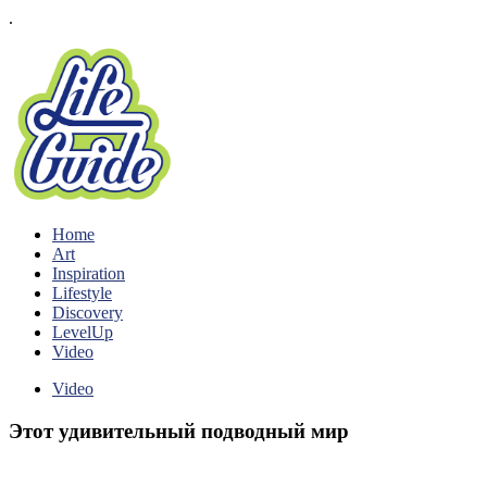
.
Home
Art
Inspiration
Lifestyle
Discovery
LevelUp
Video
Video
Этот удивительный подводный мир