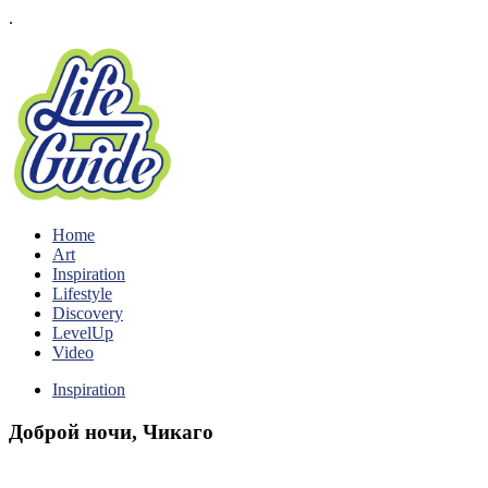
.
Home
Art
Inspiration
Lifestyle
Discovery
LevelUp
Video
Inspiration
Доброй ночи, Чикаго