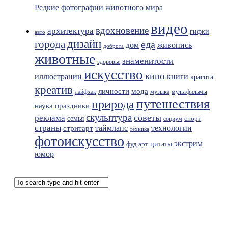
Редкие фотографии животного мира
видео
вдохновение
архитектура
гифки
авто
дизайн
города
еда
живопись
дом
доброта
животные
знаменитости
здоровье
искусство
кино
иллюстрации
книги
красота
креатив
мода
личности
лайфхак
музыка
мультфильмы
путешествия
природа
праздники
наука
скульптура
советы
реклама
семья
спорт
социум
страны
таймлапс
технологии
стритарт
техника
фотоискусство
экстрим
фуд арт
цитаты
юмор