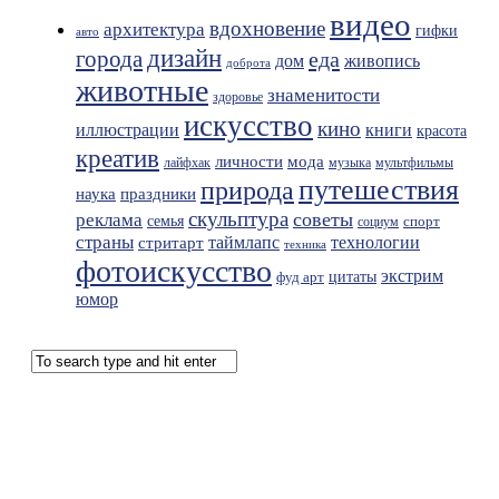
видео
вдохновение
архитектура
гифки
авто
дизайн
города
еда
живопись
дом
доброта
животные
знаменитости
здоровье
искусство
кино
иллюстрации
книги
красота
креатив
мода
личности
лайфхак
музыка
мультфильмы
путешествия
природа
праздники
наука
скульптура
советы
реклама
семья
спорт
социум
страны
таймлапс
технологии
стритарт
техника
фотоискусство
экстрим
фуд арт
цитаты
юмор