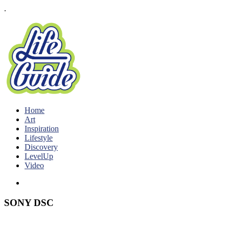
.
Home
Art
Inspiration
Lifestyle
Discovery
LevelUp
Video
SONY DSC