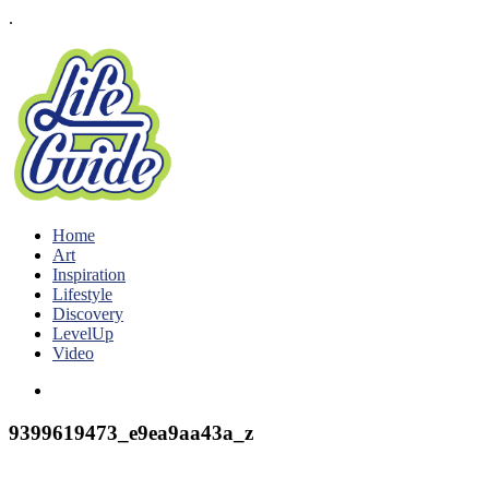
.
Home
Art
Inspiration
Lifestyle
Discovery
LevelUp
Video
9399619473_e9ea9aa43a_z