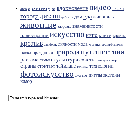
видео
вдохновение
архитектура
гифки
авто
дизайн
города
еда
живопись
дом
доброта
животные
знаменитости
здоровье
искусство
кино
иллюстрации
книги
красота
креатив
мода
личности
лайфхак
музыка
мультфильмы
путешествия
природа
праздники
наука
скульптура
советы
реклама
семья
спорт
социум
страны
таймлапс
технологии
стритарт
техника
фотоискусство
экстрим
фуд арт
цитаты
юмор