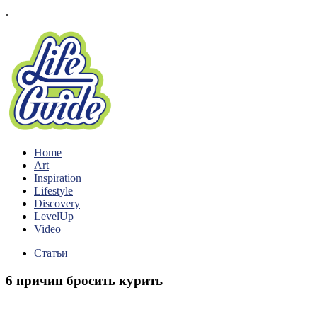
.
Home
Art
Inspiration
Lifestyle
Discovery
LevelUp
Video
Статьи
6 причин бросить курить