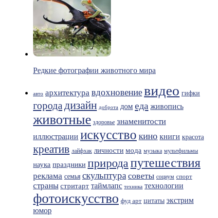
Редкие фотографии животного мира
видео
вдохновение
архитектура
гифки
авто
дизайн
города
еда
живопись
дом
доброта
животные
знаменитости
здоровье
искусство
кино
иллюстрации
книги
красота
креатив
мода
личности
лайфхак
музыка
мультфильмы
путешествия
природа
праздники
наука
скульптура
советы
реклама
семья
спорт
социум
страны
таймлапс
технологии
стритарт
техника
фотоискусство
экстрим
фуд арт
цитаты
юмор