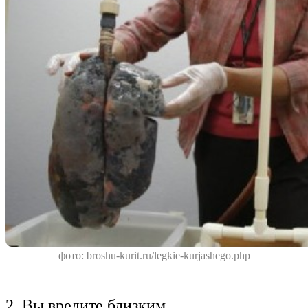
фото: broshu-kurit.ru/legkie-kurjashego.php
2. Вы вредите близким.