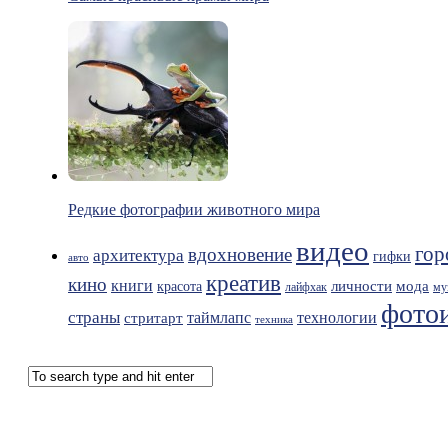
Редкие фотографии животного мира
видео
гор
вдохновение
архитектура
гифки
авто
креатив
кино
книги
мода
личности
красота
лайфхак
му
фото
страны
таймлапс
технологии
стритарт
техника