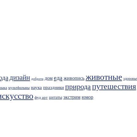
животные
дизайн
ода
еда
живопись
дом
здоровье
доброта
путешествия
природа
праздники
наука
зыка
мультфильмы
искусство
экстрим
юмор
фуд арт
цитаты