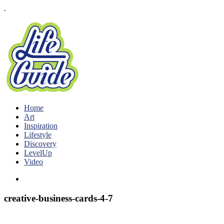
.
Home
Art
Inspiration
Lifestyle
Discovery
LevelUp
Video
creative-business-cards-4-7