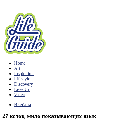
.
Home
Art
Inspiration
Lifestyle
Discovery
LevelUp
Video
Икебана
27 котов, мило показывающих язык