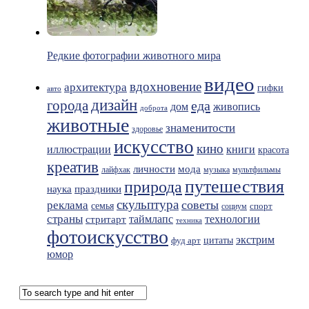
Редкие фотографии животного мира
видео
вдохновение
архитектура
гифки
авто
дизайн
города
еда
живопись
дом
доброта
животные
знаменитости
здоровье
искусство
кино
иллюстрации
книги
красота
креатив
мода
личности
лайфхак
музыка
мультфильмы
путешествия
природа
праздники
наука
скульптура
советы
реклама
семья
спорт
социум
страны
таймлапс
технологии
стритарт
техника
фотоискусство
экстрим
фуд арт
цитаты
юмор