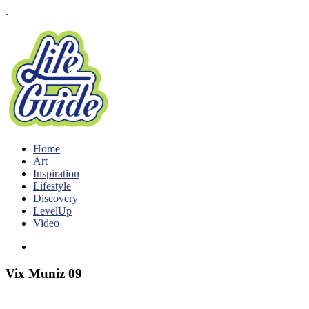
.
Home
Art
Inspiration
Lifestyle
Discovery
LevelUp
Video
Vix Muniz 09