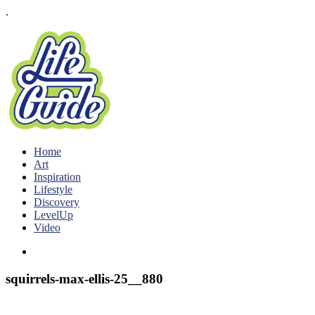
.
Home
Art
Inspiration
Lifestyle
Discovery
LevelUp
Video
squirrels-max-ellis-25__880