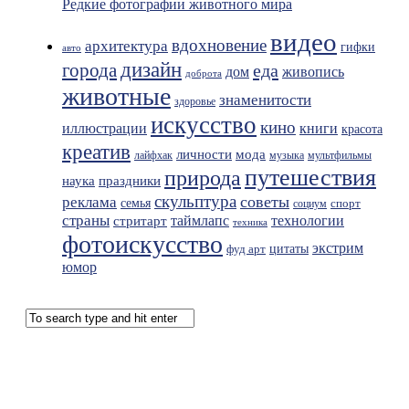
Редкие фотографии животного мира
видео
вдохновение
архитектура
гифки
авто
дизайн
города
еда
живопись
дом
доброта
животные
знаменитости
здоровье
искусство
кино
иллюстрации
книги
красота
креатив
мода
личности
лайфхак
музыка
мультфильмы
путешествия
природа
праздники
наука
скульптура
советы
реклама
семья
спорт
социум
страны
таймлапс
технологии
стритарт
техника
фотоискусство
экстрим
фуд арт
цитаты
юмор