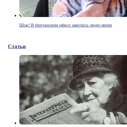
Шок! В британском офисе завелись люди-звери
Статьи