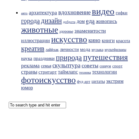
видео
вдохновение
архитектура
гифки
авто
дизайн
города
еда
живопись
дом
доброта
животные
знаменитости
здоровье
искусство
кино
иллюстрации
книги
красота
креатив
мода
личности
лайфхак
музыка
мультфильмы
путешествия
природа
праздники
наука
скульптура
советы
реклама
семья
спорт
социум
страны
таймлапс
технологии
стритарт
техника
фотоискусство
экстрим
фуд арт
цитаты
юмор