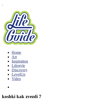
.
Home
Art
Inspiration
Lifestyle
Discovery
LevelUp
Video
koshki kak zvezdi 7