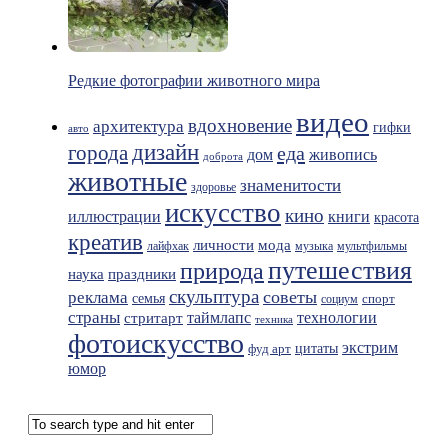
Редкие фотографии животного мира
видео
вдохновение
архитектура
гифки
авто
дизайн
города
еда
живопись
дом
доброта
животные
знаменитости
здоровье
искусство
кино
иллюстрации
книги
красота
креатив
мода
личности
лайфхак
музыка
мультфильмы
путешествия
природа
праздники
наука
скульптура
советы
реклама
семья
спорт
социум
страны
таймлапс
технологии
стритарт
техника
фотоискусство
экстрим
фуд арт
цитаты
юмор