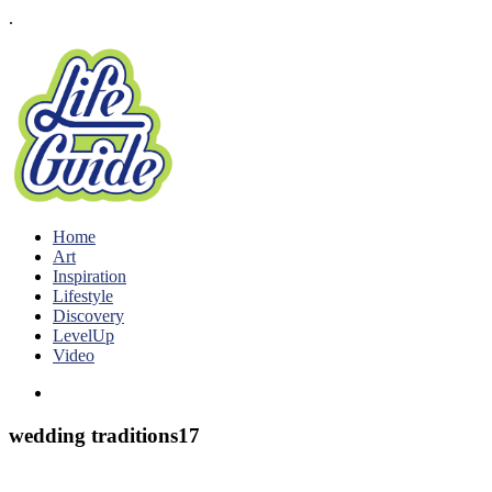
.
Home
Art
Inspiration
Lifestyle
Discovery
LevelUp
Video
wedding traditions17