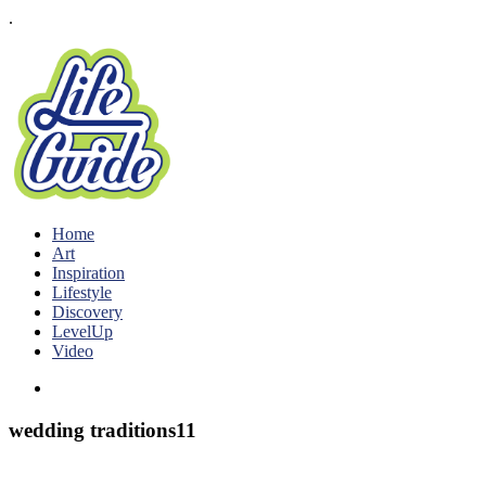
.
Home
Art
Inspiration
Lifestyle
Discovery
LevelUp
Video
wedding traditions11