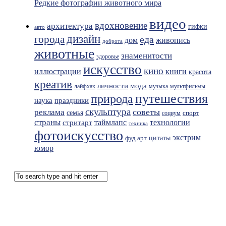
Редкие фотографии животного мира
видео
вдохновение
архитектура
гифки
авто
дизайн
города
еда
живопись
дом
доброта
животные
знаменитости
здоровье
искусство
кино
иллюстрации
книги
красота
креатив
мода
личности
лайфхак
музыка
мультфильмы
путешествия
природа
праздники
наука
скульптура
советы
реклама
семья
спорт
социум
страны
таймлапс
технологии
стритарт
техника
фотоискусство
экстрим
фуд арт
цитаты
юмор