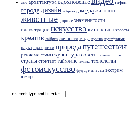
видео
вдохновение
архитектура
гифки
авто
дизайн
города
еда
живопись
дом
доброта
животные
знаменитости
здоровье
искусство
кино
иллюстрации
книги
красота
креатив
мода
личности
лайфхак
музыка
мультфильмы
путешествия
природа
праздники
наука
скульптура
советы
реклама
семья
спорт
социум
страны
таймлапс
технологии
стритарт
техника
фотоискусство
экстрим
фуд арт
цитаты
юмор