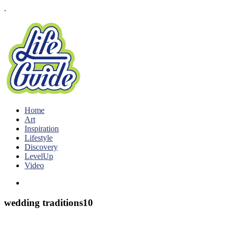
.
Home
Art
Inspiration
Lifestyle
Discovery
LevelUp
Video
wedding traditions10