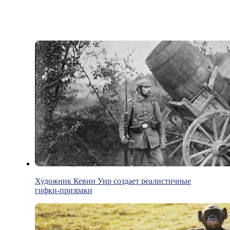
Художник Кевин Уир создает реалистичные
гифки-призраки