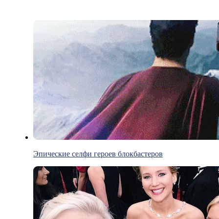
Эпические селфи героев блокбастеров