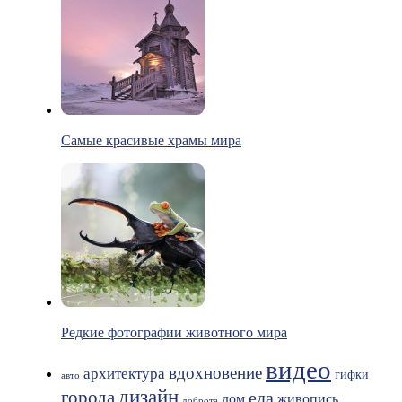
Самые красивые храмы мира
Редкие фотографии животного мира
видео
вдохновение
архитектура
гифки
авто
дизайн
города
еда
живопись
дом
доброта