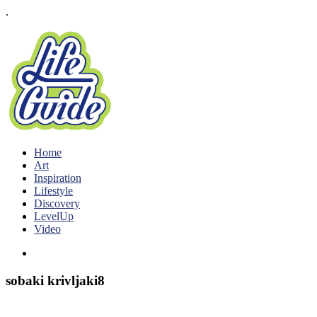
.
Home
Art
Inspiration
Lifestyle
Discovery
LevelUp
Video
sobaki krivljaki8