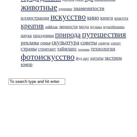
животные
знаменитости
здоровье
искусство
кино
иллюстрации
книги
красота
креатив
мода
личности
лайфхак
музыка
мультфильмы
путешествия
природа
праздники
наука
скульптура
советы
реклама
семья
спорт
социум
страны
таймлапс
технологии
стритарт
техника
фотоискусство
экстрим
фуд арт
цитаты
юмор