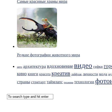
Самые красивые храмы мира
Редкие фотографии животного мира
видео
гор
вдохновение
архитектура
гифки
авто
креатив
кино
книги
мода
личности
красота
лайфхак
му
фото
страны
таймлапс
технологии
стритарт
техника