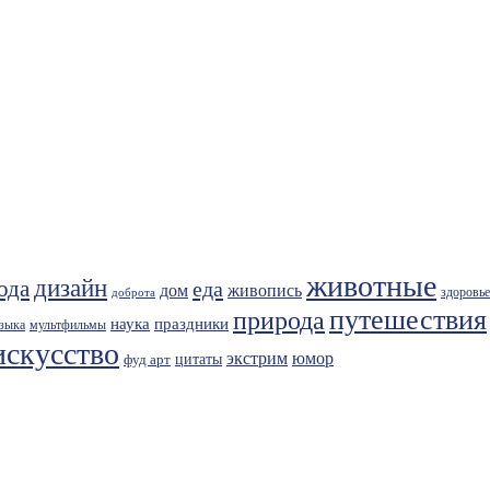
животные
дизайн
ода
еда
живопись
дом
здоровье
доброта
путешествия
природа
праздники
наука
зыка
мультфильмы
искусство
экстрим
юмор
фуд арт
цитаты