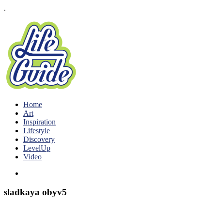
.
Home
Art
Inspiration
Lifestyle
Discovery
LevelUp
Video
sladkaya obyv5