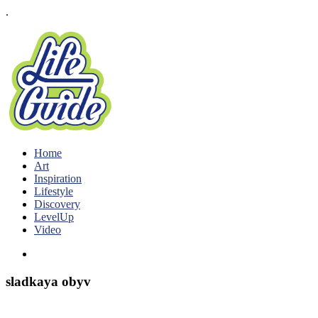
.
Home
Art
Inspiration
Lifestyle
Discovery
LevelUp
Video
sladkaya obyv