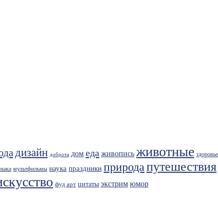
животные
дизайн
ода
еда
живопись
дом
здоровье
доброта
путешествия
природа
праздники
наука
зыка
мультфильмы
искусство
экстрим
юмор
фуд арт
цитаты