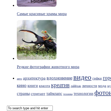
Самые красивые храмы мира
Редкие фотографии животного мира
видео
гор
вдохновение
архитектура
гифки
авто
креатив
кино
книги
мода
личности
красота
лайфхак
му
фото
страны
таймлапс
технологии
стритарт
техника