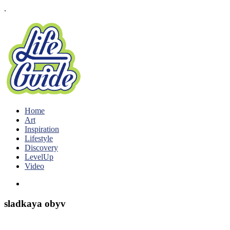
.
Home
Art
Inspiration
Lifestyle
Discovery
LevelUp
Video
sladkaya obyv