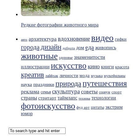
Редкие фотографии животного мира
видео
вдохновение
архитектура
гифки
авто
дизайн
города
еда
живопись
дом
доброта
животные
знаменитости
здоровье
искусство
кино
иллюстрации
книги
красота
креатив
мода
личности
лайфхак
музыка
мультфильмы
путешествия
природа
праздники
наука
скульптура
советы
реклама
семья
спорт
социум
страны
таймлапс
технологии
стритарт
техника
фотоискусство
экстрим
фуд арт
цитаты
юмор