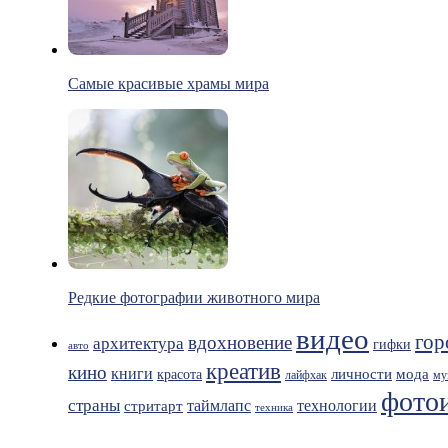
Самые красивые храмы мира
Редкие фотографии животного мира
видео
гор
вдохновение
архитектура
гифки
авто
креатив
кино
книги
мода
личности
красота
лайфхак
му
фото
страны
таймлапс
технологии
стритарт
техника