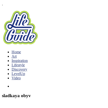
.
Home
Art
Inspiration
Lifestyle
Discovery
LevelUp
Video
sladkaya obyv