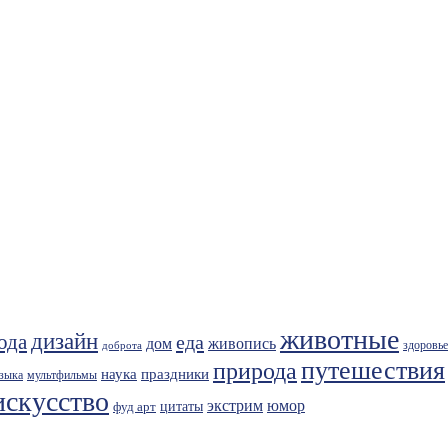
животные
дизайн
ода
еда
живопись
дом
здоровье
доброта
путешествия
природа
праздники
наука
зыка
мультфильмы
искусство
экстрим
юмор
фуд арт
цитаты