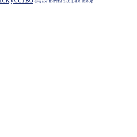
экстрим
юмор
фуд арт
цитаты