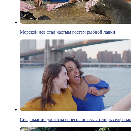
Морской лев стал частым гостем рыбной лавки
Селфимания достигла своего апогея… теперь селфи м