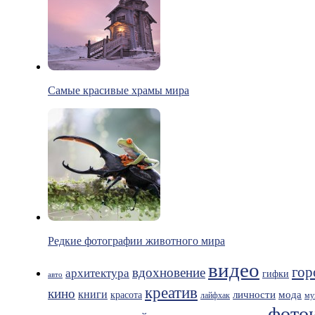
Самые красивые храмы мира
Редкие фотографии животного мира
видео
гор
вдохновение
архитектура
гифки
авто
креатив
кино
книги
мода
личности
красота
лайфхак
му
фото