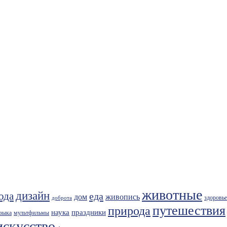
животные
дизайн
ода
еда
живопись
дом
здоровье
доброта
путешествия
природа
праздники
наука
зыка
мультфильмы
искусство