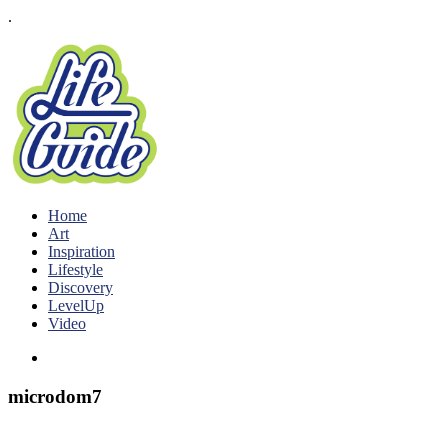
.
Home
Art
Inspiration
Lifestyle
Discovery
LevelUp
Video
microdom7