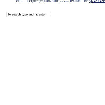
страны
таймлапс
технологии
стритарт
техника