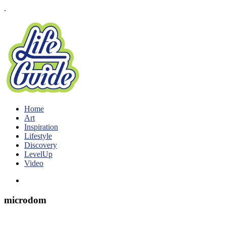
.
Home
Art
Inspiration
Lifestyle
Discovery
LevelUp
Video
microdom