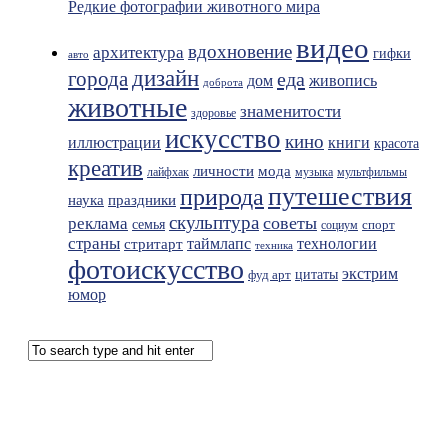
Редкие фотографии животного мира
видео
вдохновение
архитектура
гифки
авто
дизайн
города
еда
живопись
дом
доброта
животные
знаменитости
здоровье
искусство
кино
иллюстрации
книги
красота
креатив
мода
личности
лайфхак
музыка
мультфильмы
путешествия
природа
праздники
наука
скульптура
советы
реклама
семья
спорт
социум
страны
таймлапс
технологии
стритарт
техника
фотоискусство
экстрим
фуд арт
цитаты
юмор