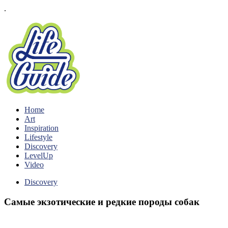
.
Home
Art
Inspiration
Lifestyle
Discovery
LevelUp
Video
Discovery
Самые экзотические и редкие породы собак