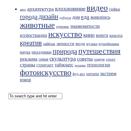
видео
вдохновение
архитектура
гифки
авто
дизайн
города
еда
живопись
дом
доброта
животные
знаменитости
здоровье
искусство
кино
иллюстрации
книги
красота
креатив
мода
личности
лайфхак
музыка
мультфильмы
путешествия
природа
праздники
наука
скульптура
советы
реклама
семья
спорт
социум
страны
таймлапс
технологии
стритарт
техника
фотоискусство
экстрим
фуд арт
цитаты
юмор