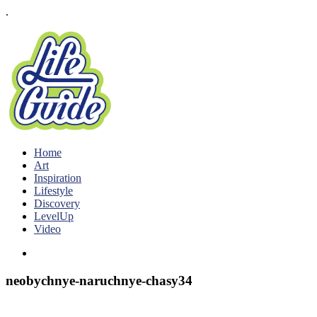
.
Home
Art
Inspiration
Lifestyle
Discovery
LevelUp
Video
neobychnye-naruchnye-chasy34