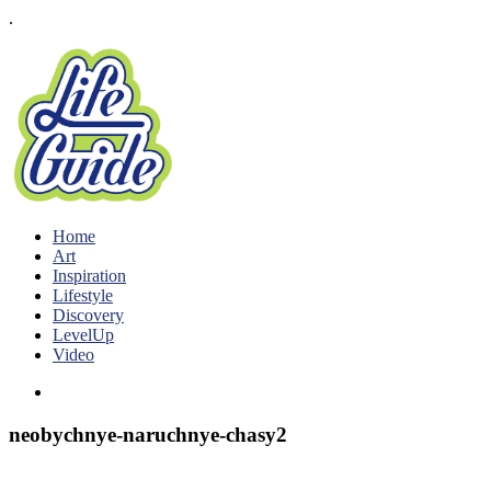
.
Home
Art
Inspiration
Lifestyle
Discovery
LevelUp
Video
neobychnye-naruchnye-chasy2