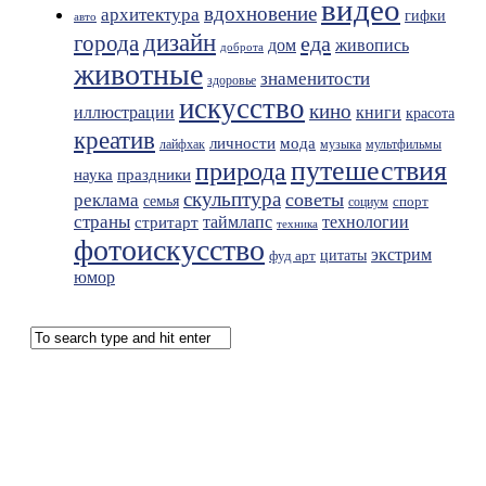
видео
вдохновение
архитектура
гифки
авто
дизайн
города
еда
живопись
дом
доброта
животные
знаменитости
здоровье
искусство
кино
иллюстрации
книги
красота
креатив
мода
личности
лайфхак
музыка
мультфильмы
путешествия
природа
праздники
наука
скульптура
советы
реклама
семья
спорт
социум
страны
таймлапс
технологии
стритарт
техника
фотоискусство
экстрим
фуд арт
цитаты
юмор