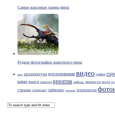
Самые красивые храмы мира
Редкие фотографии животного мира
видео
гор
вдохновение
архитектура
гифки
авто
креатив
кино
книги
мода
личности
красота
лайфхак
му
фото
страны
таймлапс
технологии
стритарт
техника