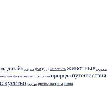
животные
дизайн
ода
еда
живопись
дом
здоровье
доброта
путешествия
природа
праздники
наука
зыка
мультфильмы
искусство
экстрим
юмор
фуд арт
цитаты