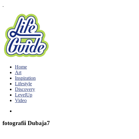
.
Home
Art
Inspiration
Lifestyle
Discovery
LevelUp
Video
fotografii Dubaja7