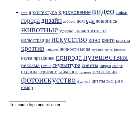
видео
вдохновение
архитектура
гифки
авто
дизайн
города
еда
живопись
дом
доброта
животные
знаменитости
здоровье
искусство
кино
иллюстрации
книги
красота
креатив
мода
личности
лайфхак
музыка
мультфильмы
путешествия
природа
праздники
наука
скульптура
советы
реклама
семья
спорт
социум
страны
таймлапс
технологии
стритарт
техника
фотоискусство
экстрим
фуд арт
цитаты
юмор