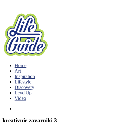
.
Home
Art
Inspiration
Lifestyle
Discovery
LevelUp
Video
kreativnie zavarniki 3