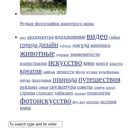
Редкие фотографии животного мира
видео
вдохновение
архитектура
гифки
авто
дизайн
города
еда
живопись
дом
доброта
животные
знаменитости
здоровье
искусство
кино
иллюстрации
книги
красота
креатив
мода
личности
лайфхак
музыка
мультфильмы
путешествия
природа
праздники
наука
скульптура
советы
реклама
семья
спорт
социум
страны
таймлапс
технологии
стритарт
техника
фотоискусство
экстрим
фуд арт
цитаты
юмор