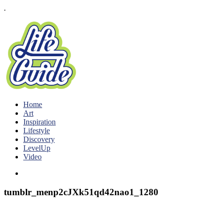
.
Home
Art
Inspiration
Lifestyle
Discovery
LevelUp
Video
tumblr_menp2cJXk51qd42nao1_1280