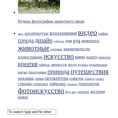
Редкие фотографии животного мира
видео
вдохновение
архитектура
гифки
авто
дизайн
города
еда
живопись
дом
доброта
животные
знаменитости
здоровье
искусство
кино
иллюстрации
книги
красота
креатив
мода
личности
лайфхак
музыка
мультфильмы
путешествия
природа
праздники
наука
скульптура
советы
реклама
семья
спорт
социум
страны
таймлапс
технологии
стритарт
техника
фотоискусство
экстрим
фуд арт
цитаты
юмор