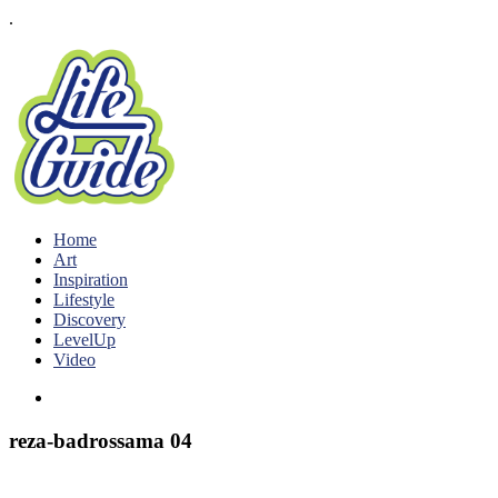
.
Home
Art
Inspiration
Lifestyle
Discovery
LevelUp
Video
reza-badrossama 04