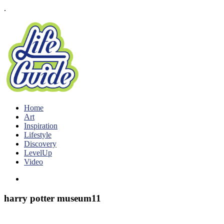
.
Home
Art
Inspiration
Lifestyle
Discovery
LevelUp
Video
harry potter museum11