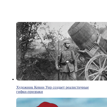
Художник Кевин Уир создает реалистичные
гифки-призраки