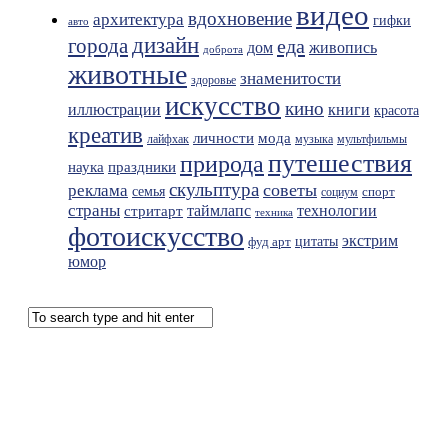
видео
вдохновение
архитектура
гифки
авто
дизайн
города
еда
живопись
дом
доброта
животные
знаменитости
здоровье
искусство
кино
иллюстрации
книги
красота
креатив
мода
личности
лайфхак
музыка
мультфильмы
путешествия
природа
праздники
наука
скульптура
советы
реклама
семья
спорт
социум
страны
таймлапс
технологии
стритарт
техника
фотоискусство
экстрим
фуд арт
цитаты
юмор