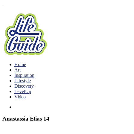
.
Home
Art
Inspiration
Lifestyle
Discovery
LevelUp
Video
Anastassia Elias 14