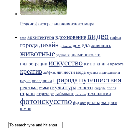
Редкие фотографии животного мира
видео
вдохновение
архитектура
гифки
авто
дизайн
города
еда
живопись
дом
доброта
животные
знаменитости
здоровье
искусство
кино
иллюстрации
книги
красота
креатив
мода
личности
лайфхак
музыка
мультфильмы
путешествия
природа
праздники
наука
скульптура
советы
реклама
семья
спорт
социум
страны
таймлапс
технологии
стритарт
техника
фотоискусство
экстрим
фуд арт
цитаты
юмор